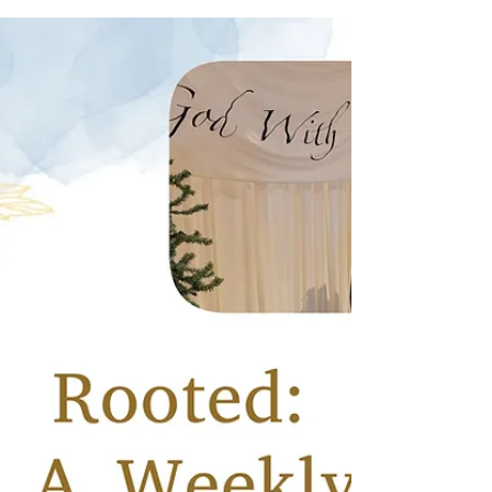
Standing Firm Against Peer
Pressure
Standing firm means choosing truth over approval—
even when it’s uncomfortable or unpopular.